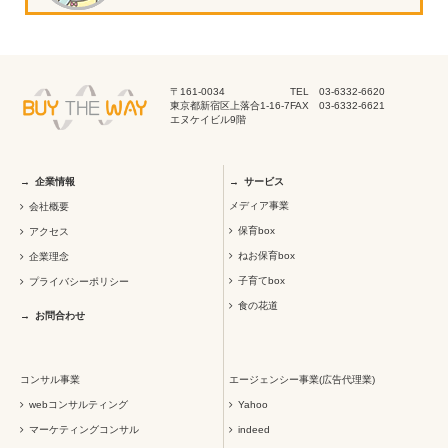
〒161-0034
TEL 03-6332-6620
東京都新宿区上落合1-16-7
FAX 03-6332-6621
エヌケイビル9階
企業情報
サービス
メディア事業
会社概要
保育box
アクセス
ねお保育box
企業理念
子育てbox
プライバシーポリシー
食の花道
お問合わせ
コンサル事業
エージェンシー事業(広告代理業)
webコンサルティング
Yahoo
マーケティングコンサル
indeed