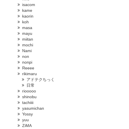
isacom
kame
kaorin
koh
masa
mayu
miitan
mochi
Nami
non
nonpi
Reeee
rikimaru
アドテクちっく
日常
riooooo
shinobu
tachiiii
yasumichan
Yossy
yuu
ZiMA