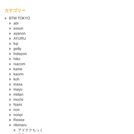
カテゴリー
BTW TOKYO
abi
assun
ayanon
AYURU
fuji
getty
hidepon
hiko
isacom
kame
kaorin
koh
masa
mayu
miitan
mochi
Nami
non
nonpi
Reeee
rikimaru
アドテクちっく