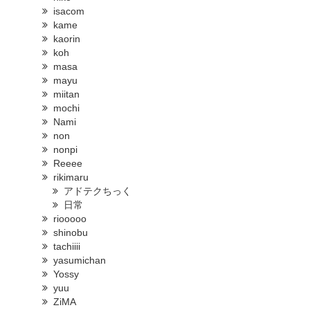
isacom
kame
kaorin
koh
masa
mayu
miitan
mochi
Nami
non
nonpi
Reeee
rikimaru
アドテクちっく
日常
riooooo
shinobu
tachiiii
yasumichan
Yossy
yuu
ZiMA