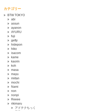
カテゴリー
BTW TOKYO
abi
assun
ayanon
AYURU
fuji
getty
hidepon
hiko
isacom
kame
kaorin
koh
masa
mayu
miitan
mochi
Nami
non
nonpi
Reeee
rikimaru
アドテクちっく