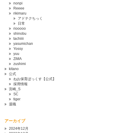
nonpi
Reeee
rikimaru
アドテクちっく
日常
riooooo
shinobu
tachiiii
yasumichan
Yossy
yuu
ZiMA
zushimi
kitano
公式
ねお保育ぼっくす【公式】
採用情報
宮崎_S
SC
tiger
退職
アーカイブ
2024年12月