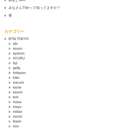
師走とWAY
みなさんTVerって知ってますか？
香
カテゴリー
BTW TOKYO
abi
assun
ayanon
AYURU
fuji
getty
hidepon
hiko
isacom
kame
kaorin
koh
masa
mayu
miitan
mochi
Nami
non