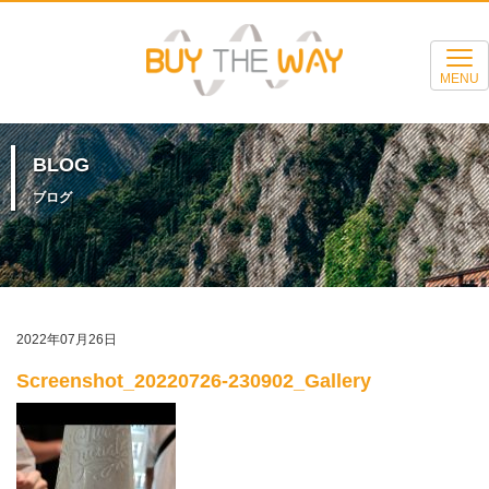
MENU
BLOG
ブログ
2022年07月26日
Screenshot_20220726-230902_Gallery