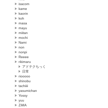
isacom
kame
kaorin
koh
masa
mayu
miitan
mochi
Nami
non
nonpi
Reeee
rikimaru
アドテクちっく
日常
riooooo
shinobu
tachiiii
yasumichan
Yossy
yuu
ZiMA