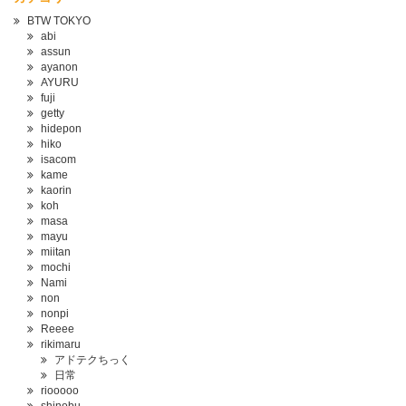
BTW TOKYO
abi
assun
ayanon
AYURU
fuji
getty
hidepon
hiko
isacom
kame
kaorin
koh
masa
mayu
miitan
mochi
Nami
non
nonpi
Reeee
rikimaru
アドテクちっく
日常
riooooo