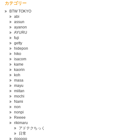
カテゴリー
BTW TOKYO
abi
assun
ayanon
AYURU
fuji
getty
hidepon
hiko
isacom
kame
kaorin
koh
masa
mayu
miitan
mochi
Nami
non
nonpi
Reeee
rikimaru
アドテクちっく
日常
riooooo