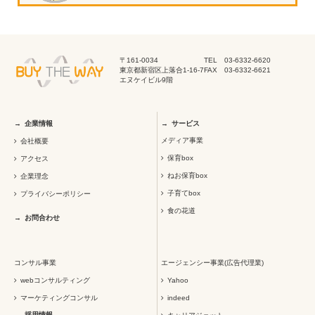
〒161-0034
TEL 03-6332-6620
東京都新宿区上落合1-16-7
FAX 03-6332-6621
エヌケイビル9階
企業情報
サービス
メディア事業
会社概要
保育box
アクセス
ねお保育box
企業理念
子育てbox
プライバシーポリシー
食の花道
お問合わせ
コンサル事業
エージェンシー事業(広告代理業)
webコンサルティング
Yahoo
マーケティングコンサル
indeed
採用情報