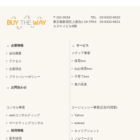
〒161-0034
TEL 03-6332-6620
東京都新宿区上落合1-16-7
FAX 03-6332-6621
エヌケイビル9階
企業情報
サービス
メディア事業
会社概要
保育box
アクセス
ねお保育box
企業理念
子育てbox
プライバシーポリシー
食の花道
お問合わせ
コンサル事業
エージェンシー事業(広告代理業)
webコンサルティング
Yahoo
マーケティングコンサル
indeed
採用情報
キャリアジェット
新卒採用
ノルワークス