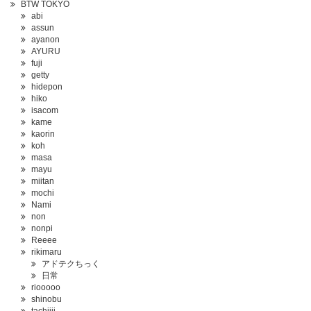
BTW TOKYO
abi
assun
ayanon
AYURU
fuji
getty
hidepon
hiko
isacom
kame
kaorin
koh
masa
mayu
miitan
mochi
Nami
non
nonpi
Reeee
rikimaru
アドテクちっく
日常
riooooo
shinobu