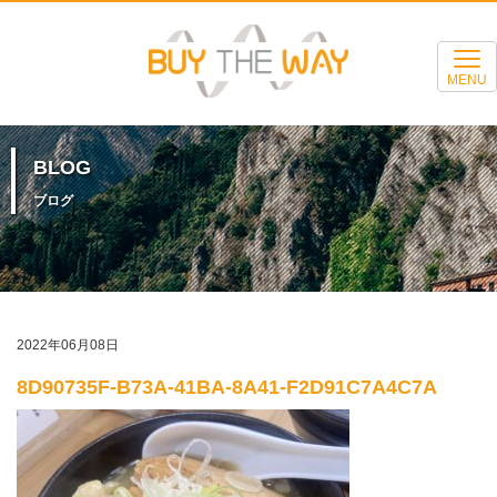
MENU
BLOG
ブログ
2022年06月08日
8D90735F-B73A-41BA-8A41-F2D91C7A4C7A