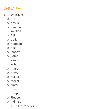
カテゴリー
BTW TOKYO
abi
assun
ayanon
AYURU
fuji
getty
hidepon
hiko
isacom
kame
kaorin
koh
masa
mayu
miitan
mochi
Nami
non
nonpi
Reeee
rikimaru
アドテクちっく