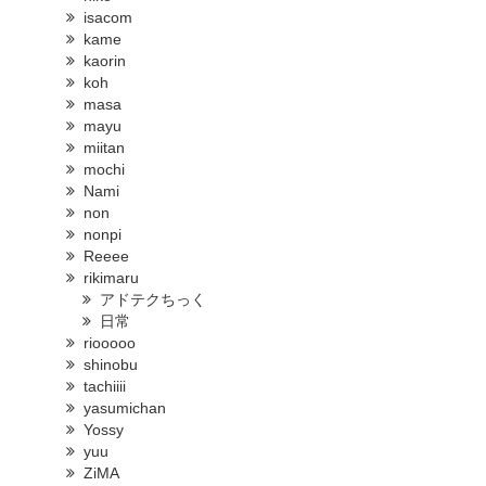
isacom
kame
kaorin
koh
masa
mayu
miitan
mochi
Nami
non
nonpi
Reeee
rikimaru
アドテクちっく
日常
riooooo
shinobu
tachiiii
yasumichan
Yossy
yuu
ZiMA