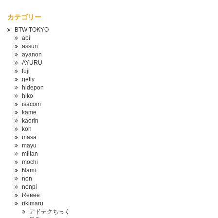
カテゴリー
BTW TOKYO
abi
assun
ayanon
AYURU
fuji
getty
hidepon
hiko
isacom
kame
kaorin
koh
masa
mayu
miitan
mochi
Nami
non
nonpi
Reeee
rikimaru
アドテクちっく