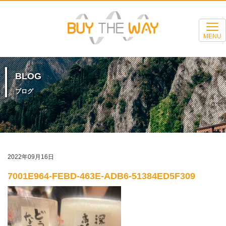
MENU
BLOG
ブログ
2022年09月16日
7001E964-FEBD-463E-ADB6-51384ED5F309