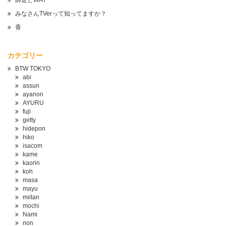
師走とWAY
みなさんTVerって知ってますか？
香
カテゴリー
BTW TOKYO
abi
assun
ayanon
AYURU
fuji
getty
hidepon
hiko
isacom
kame
kaorin
koh
masa
mayu
miitan
mochi
Nami
non