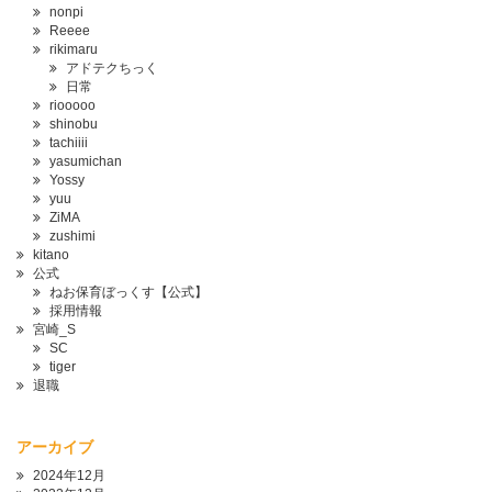
nonpi
Reeee
rikimaru
アドテクちっく
日常
riooooo
shinobu
tachiiii
yasumichan
Yossy
yuu
ZiMA
zushimi
kitano
公式
ねお保育ぼっくす【公式】
採用情報
宮崎_S
SC
tiger
退職
アーカイブ
2024年12月