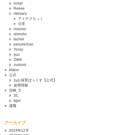
nonpi
Reeee
rikimaru
アドテクちっく
日常
riooooo
shinobu
tachiiii
yasumichan
Yossy
yuu
ZiMA
zushimi
kitano
公式
ねお保育ぼっくす【公式】
採用情報
宮崎_S
SC
tiger
退職
アーカイブ
2024年12月