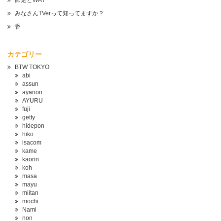
師走とWAY
みなさんTVerって知ってますか？
香
カテゴリー
BTW TOKYO
abi
assun
ayanon
AYURU
fuji
getty
hidepon
hiko
isacom
kame
kaorin
koh
masa
mayu
miitan
mochi
Nami
non