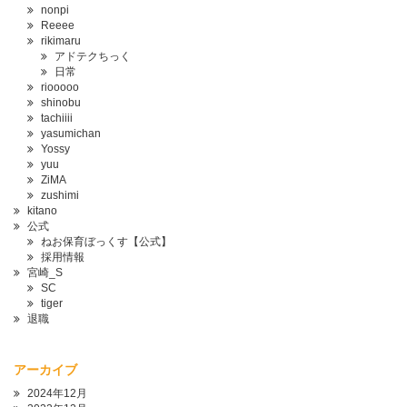
nonpi
Reeee
rikimaru
アドテクちっく
日常
riooooo
shinobu
tachiiii
yasumichan
Yossy
yuu
ZiMA
zushimi
kitano
公式
ねお保育ぼっくす【公式】
採用情報
宮崎_S
SC
tiger
退職
アーカイブ
2024年12月