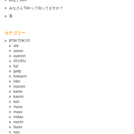
師走とWAY
みなさんTVerって知ってますか？
香
カテゴリー
BTW TOKYO
abi
assun
ayanon
AYURU
fuji
getty
hidepon
hiko
isacom
kame
kaorin
koh
masa
mayu
miitan
mochi
Nami
non