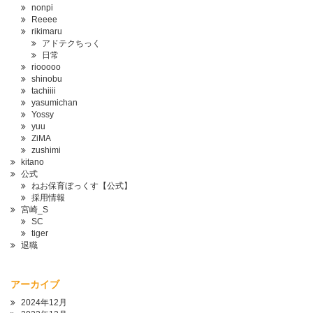
nonpi
Reeee
rikimaru
アドテクちっく
日常
riooooo
shinobu
tachiiii
yasumichan
Yossy
yuu
ZiMA
zushimi
kitano
公式
ねお保育ぼっくす【公式】
採用情報
宮崎_S
SC
tiger
退職
アーカイブ
2024年12月