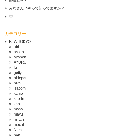
師走とWAY
みなさんTVerって知ってますか？
香
カテゴリー
BTW TOKYO
abi
assun
ayanon
AYURU
fuji
getty
hidepon
hiko
isacom
kame
kaorin
koh
masa
mayu
miitan
mochi
Nami
non