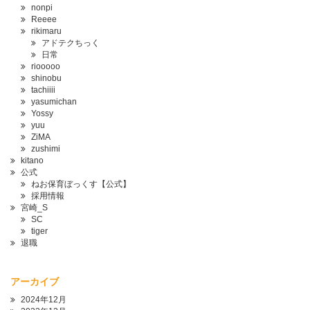
nonpi
Reeee
rikimaru
アドテクちっく
日常
riooooo
shinobu
tachiiii
yasumichan
Yossy
yuu
ZiMA
zushimi
kitano
公式
ねお保育ぼっくす【公式】
採用情報
宮崎_S
SC
tiger
退職
アーカイブ
2024年12月