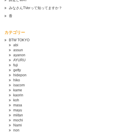
師走とWAY
みなさんTVerって知ってますか？
香
カテゴリー
BTW TOKYO
abi
assun
ayanon
AYURU
fuji
getty
hidepon
hiko
isacom
kame
kaorin
koh
masa
mayu
miitan
mochi
Nami
non