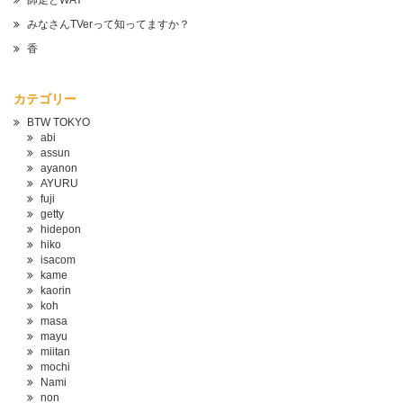
師走とWAY
みなさんTVerって知ってますか？
香
カテゴリー
BTW TOKYO
abi
assun
ayanon
AYURU
fuji
getty
hidepon
hiko
isacom
kame
kaorin
koh
masa
mayu
miitan
mochi
Nami
non