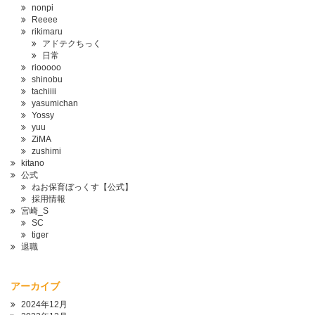
nonpi
Reeee
rikimaru
アドテクちっく
日常
riooooo
shinobu
tachiiii
yasumichan
Yossy
yuu
ZiMA
zushimi
kitano
公式
ねお保育ぼっくす【公式】
採用情報
宮崎_S
SC
tiger
退職
アーカイブ
2024年12月