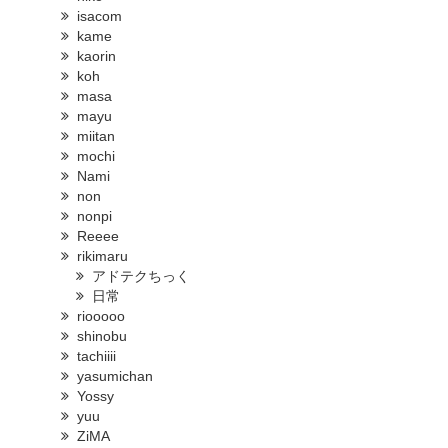
isacom
kame
kaorin
koh
masa
mayu
miitan
mochi
Nami
non
nonpi
Reeee
rikimaru
アドテクちっく
日常
riooooo
shinobu
tachiiii
yasumichan
Yossy
yuu
ZiMA