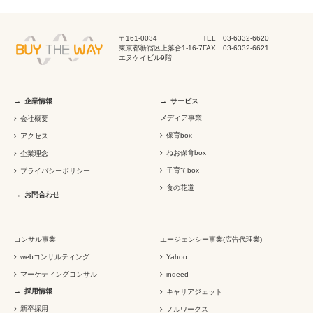
〒161-0034
TEL 03-6332-6620
東京都新宿区上落合1-16-7
FAX 03-6332-6621
エヌケイビル9階
企業情報
サービス
メディア事業
会社概要
保育box
アクセス
ねお保育box
企業理念
子育てbox
プライバシーポリシー
食の花道
お問合わせ
コンサル事業
エージェンシー事業(広告代理業)
webコンサルティング
Yahoo
マーケティングコンサル
indeed
採用情報
キャリアジェット
新卒採用
ノルワークス