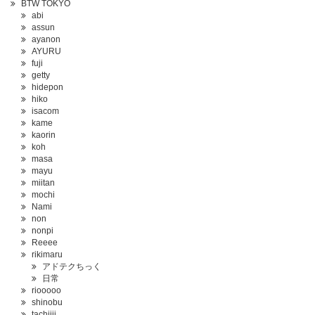
BTW TOKYO
abi
assun
ayanon
AYURU
fuji
getty
hidepon
hiko
isacom
kame
kaorin
koh
masa
mayu
miitan
mochi
Nami
non
nonpi
Reeee
rikimaru
アドテクちっく
日常
riooooo
shinobu
tachiiii