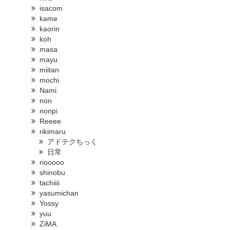
isacom
kame
kaorin
koh
masa
mayu
miitan
mochi
Nami
non
nonpi
Reeee
rikimaru
アドテクちっく
日常
riooooo
shinobu
tachiiii
yasumichan
Yossy
yuu
ZiMA