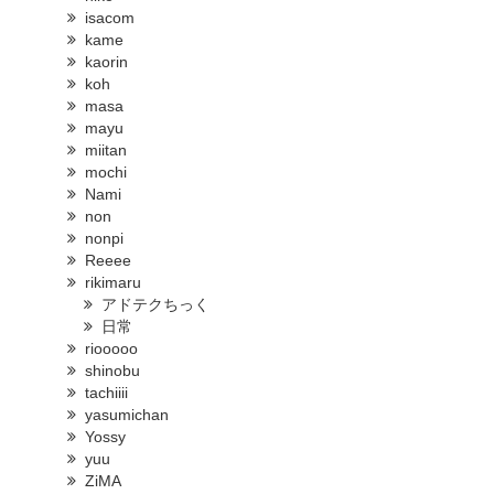
isacom
kame
kaorin
koh
masa
mayu
miitan
mochi
Nami
non
nonpi
Reeee
rikimaru
アドテクちっく
日常
riooooo
shinobu
tachiiii
yasumichan
Yossy
yuu
ZiMA