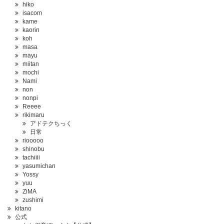
hiko
isacom
kame
kaorin
koh
masa
mayu
miitan
mochi
Nami
non
nonpi
Reeee
rikimaru
アドテクちっく
日常
riooooo
shinobu
tachiiii
yasumichan
Yossy
yuu
ZiMA
zushimi
kitano
公式