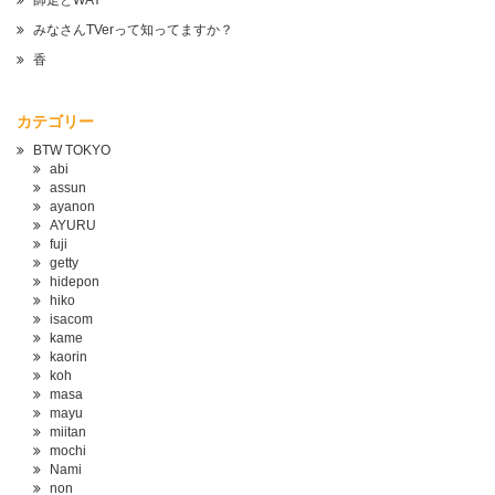
師走とWAY
みなさんTVerって知ってますか？
香
カテゴリー
BTW TOKYO
abi
assun
ayanon
AYURU
fuji
getty
hidepon
hiko
isacom
kame
kaorin
koh
masa
mayu
miitan
mochi
Nami
non