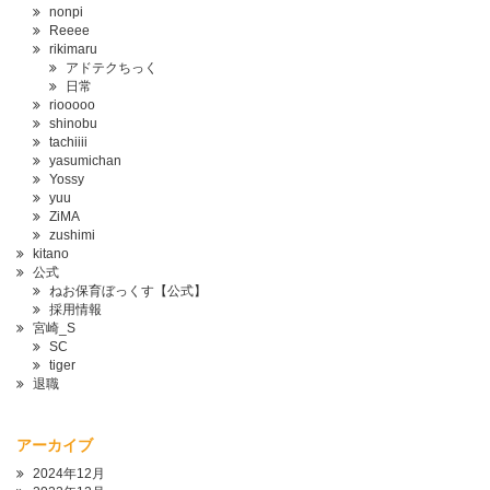
nonpi
Reeee
rikimaru
アドテクちっく
日常
riooooo
shinobu
tachiiii
yasumichan
Yossy
yuu
ZiMA
zushimi
kitano
公式
ねお保育ぼっくす【公式】
採用情報
宮崎_S
SC
tiger
退職
アーカイブ
2024年12月