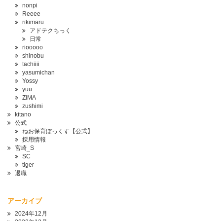
nonpi
Reeee
rikimaru
アドテクちっく
日常
riooooo
shinobu
tachiiii
yasumichan
Yossy
yuu
ZiMA
zushimi
kitano
公式
ねお保育ぼっくす【公式】
採用情報
宮崎_S
SC
tiger
退職
アーカイブ
2024年12月