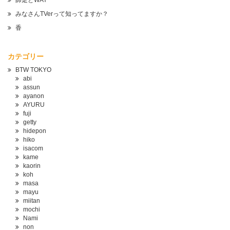
師走とWAY
みなさんTVerって知ってますか？
香
カテゴリー
BTW TOKYO
abi
assun
ayanon
AYURU
fuji
getty
hidepon
hiko
isacom
kame
kaorin
koh
masa
mayu
miitan
mochi
Nami
non