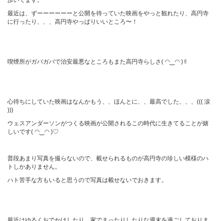
歩いてます。
最近は、ずーーーーーーと公開を待っていた映画をやっと観れたり、高円寺
に行ったり、、、高円寺やっぱりいいところ〜！
喫煙所がガバガバで治安最悪なところもまた高円寺らしさ( ◠‿◠ )✌︎
心待ちにしていた映画はなんかもう、、ほんとに、、最高でした、、、((( 涙
)))
ウェスアンダーソンがつくる映画が公開されるこの時代に生きてることが嬉
しいです( ◠‿◠ )♡
普段あまり写真を撮らないので、載せられるものが高円寺の珍しい模様のハ
トしかありません。
ハト苦手な方もいると思うので写真は載せないでおきます。
最近はゆるくおでかけしたり、家でまったりしたりな週末を過ごしておりま