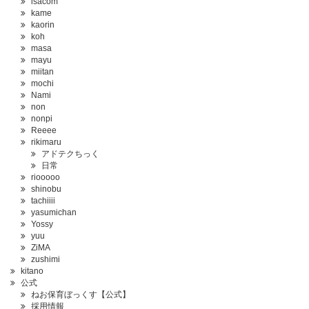
isacom
kame
kaorin
koh
masa
mayu
miitan
mochi
Nami
non
nonpi
Reeee
rikimaru
アドテクちっく
日常
riooooo
shinobu
tachiiii
yasumichan
Yossy
yuu
ZiMA
zushimi
kitano
公式
ねお保育ぼっくす【公式】
採用情報