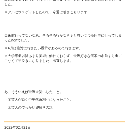
した。
※アルセウスゲットしたので、今週は引きこもります
美術館行ってないなあ、そろそろ行かなきゃと思いつつ高円寺に行ってしま
ったnonでした。
※4月は絶対に行きたい展示があるので行きます。
※大学卒業以降あまり美術に触れておらず、最近好きな画家の名前すら出て
こなくて半泣きになりました。出直します。
あ、そういえば最近大笑いしたこと。
・某芸人がロケ中突然角刈りになったこと。
・某芸人のでっかい卵焼きの話
2022年02月21日