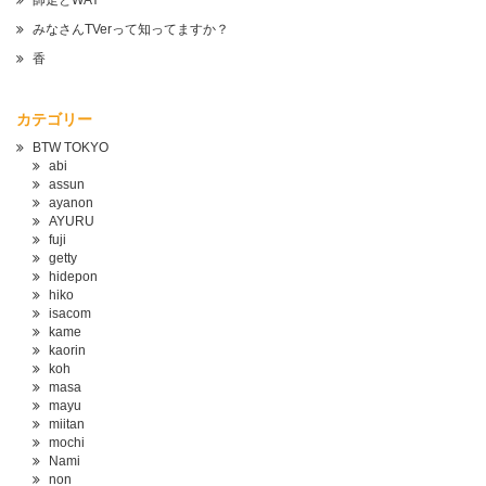
師走とWAY
みなさんTVerって知ってますか？
香
カテゴリー
BTW TOKYO
abi
assun
ayanon
AYURU
fuji
getty
hidepon
hiko
isacom
kame
kaorin
koh
masa
mayu
miitan
mochi
Nami
non