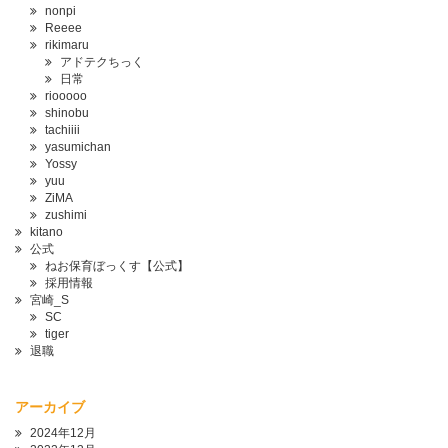
nonpi
Reeee
rikimaru
アドテクちっく
日常
riooooo
shinobu
tachiiii
yasumichan
Yossy
yuu
ZiMA
zushimi
kitano
公式
ねお保育ぼっくす【公式】
採用情報
宮崎_S
SC
tiger
退職
アーカイブ
2024年12月