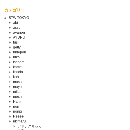
カテゴリー
BTW TOKYO
abi
assun
ayanon
AYURU
fuji
getty
hidepon
hiko
isacom
kame
kaorin
koh
masa
mayu
miitan
mochi
Nami
non
nonpi
Reeee
rikimaru
アドテクちっく