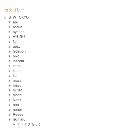
カテゴリー
BTW TOKYO
abi
assun
ayanon
AYURU
fuji
getty
hidepon
hiko
isacom
kame
kaorin
koh
masa
mayu
miitan
mochi
Nami
non
nonpi
Reeee
rikimaru
アドテクちっく