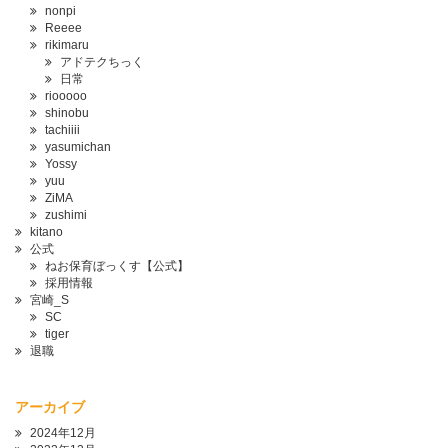
nonpi
Reeee
rikimaru
アドテクちっく
日常
riooooo
shinobu
tachiiii
yasumichan
Yossy
yuu
ZiMA
zushimi
kitano
公式
ねお保育ぼっくす【公式】
採用情報
宮崎_S
SC
tiger
退職
アーカイブ
2024年12月