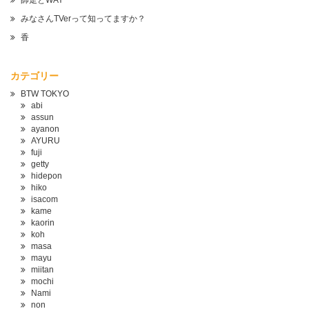
師走とWAY
みなさんTVerって知ってますか？
香
カテゴリー
BTW TOKYO
abi
assun
ayanon
AYURU
fuji
getty
hidepon
hiko
isacom
kame
kaorin
koh
masa
mayu
miitan
mochi
Nami
non