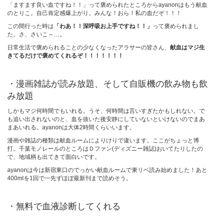
「ますます良い血ですね！！」って褒められたところからayanonはもう献血
のとりこ。自己肯定感爆上がり。みんな！おら！私の血だぞ！！！
この間行った時は
「わあ！！深呼吸お上手ですね！！」
って褒められまし
た。さ、さいこ～…。
日常生活で褒められることの少なくなったアラサーの皆さん、
献血はマジ生
きてるだけで褒めてくれるぞ！！！！！！！
・漫画雑誌が読み放題、そして自販機の飲み物も飲
み放題
しかもマジ何時間でもいれる。うそ、何時間は言いすぎたかもしれない。で
も追い出されないのと、血を抜いた後安静にしていないといけないのでまあ
まあいれる。ayanonは大体2時間くらいいます。
漫画や雑誌の種類は献血ルームによりけりで違います。ここがちょっと博
打。千葉モノレールのところはＤファン(ディズニー雑誌)おいてたりしたの
で、地域柄も出てきて面白いです。
ayanonは今は新宿東口のでっかい献血ルームで東リベ読み始めました！あと
400mlを1回で一先ずほぼ最新刊まで読めそう。
・無料で血液診断してくれる