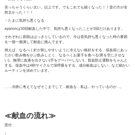
笑っちゃうくらい太い。以上です。でもこれでも細くなった！！昔の方が全
然太かった！！！
・たまに気持ち悪くなる
ayanonは30回献血した中で、気持ち悪くなったことが3回だけあります。
それぞれに原因ははっきりしているので、今は昔気持ち悪くなった時の要因
を一個一個潰して献血に挑んでます。
例えば、なるべく針が刺しやすいように冷えない格好をする、採血前にあっ
たかい飲み物をがぶ飲みしとく、なるべくお菓子を食べる(胃を空にさせな
い)、無理に血液を出さない(手をグーパーしない)、貧血防止運動をちゃんと
する、採血中は4秒サイクルで深呼吸をする、成分献血はしない…など細かい
ルーティンを決めています。
……冷静に考えてなぜそこまでして…献血を…私は…やっているのか…。
≪献血の流れ≫
受付
↓