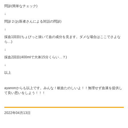
問診(簡単なチェック)
↓
問診２(お医者さんによる対話の問診)
↓
採血1回目(ちょびっと抜いて血の成分を見ます。ダメな場合はここでさよな
ら…)
↓
採血2回目(400mlで大体15分くらい…？)
↓
以上
ayanonからも以上です。みんな！献血たのしいよ！！無理せず血液を提供し
て良い思いをしよう！！！
2022年04月13日