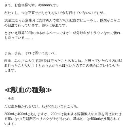
さて。お疲れ様です。ayanonです。
わたくし、今は正直サボりがちなので余り行けていないのですが…
16歳になった誕生月に喜び勇んで友だちと献血デビューをし、以来そこそこ
の頻度で行っています。趣味は献血です。
とはいえ通算30回のゆるゆるペースですが…成分献血がトラウマなので後れ
を取っている……。
まあ、まあ。それは置いておいて。
献血、みなさん人生で1回位は行ったことあるよね…と思っていたら社内に献
血行ったことない！！と言う人がちらほらいたのでこの機会にプレゼンいた
します。
≪献血の種類≫
・全血
ただ血を抜かれるだけ。ayanonはいつもこっち。
200mlと400mlとありますが、200mlは輸血する際複数人の血液を混ぜ合わせ
る事になり(?)副反応のリスクが上がるため、基本的には400mlが推奨されて
います。