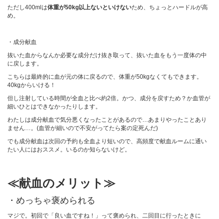
ただし400mlは
体重が50kg以上ないといけない
ため、ちょっとハードルが高
め。
・成分献血
抜いた血からなんか必要な成分だけ抜き取って、抜いた血をもう一度体の中
に戻します。
こちらは最終的に血が元の体に戻るので、体重が50kgなくてもできます。
40kgからいける！
但し注射している時間が全血と比べ約2倍。かつ、成分を戻すため？か血管が
細いひとはできなかったりします。
わたしは成分献血で気分悪くなったことがあるので…あまりやったことあり
ません…。(血管が細いので不安がってたら案の定死んだ)
でも成分献血は次回の予約も全血より短いので、高頻度で献血ルームに通い
たい人にはおススメ。いるのか知らないけど。
≪献血のメリット≫
・めっちゃ褒められる
マジで。初回で「良い血ですね！」って褒められ、二回目に行ったときに