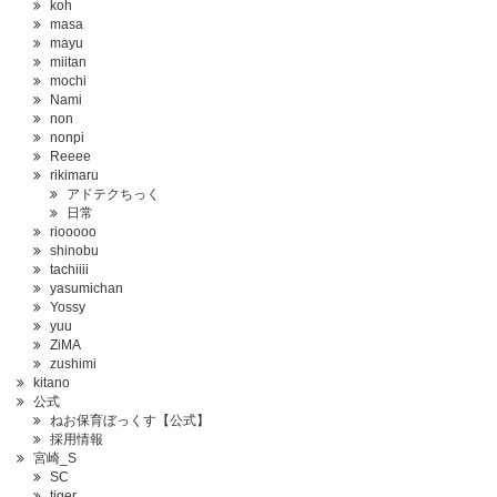
koh
masa
mayu
miitan
mochi
Nami
non
nonpi
Reeee
rikimaru
アドテクちっく
日常
riooooo
shinobu
tachiiii
yasumichan
Yossy
yuu
ZiMA
zushimi
kitano
公式
ねお保育ぼっくす【公式】
採用情報
宮崎_S
SC
tiger