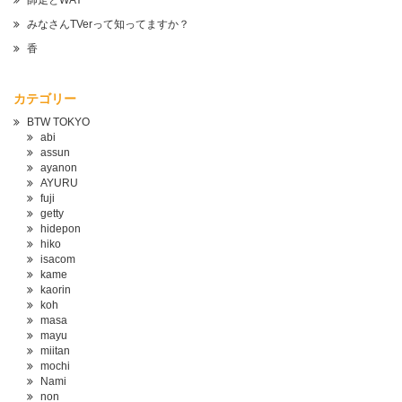
師走とWAY
みなさんTVerって知ってますか？
香
カテゴリー
BTW TOKYO
abi
assun
ayanon
AYURU
fuji
getty
hidepon
hiko
isacom
kame
kaorin
koh
masa
mayu
miitan
mochi
Nami
non