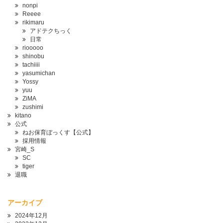
nonpi
Reeee
rikimaru
アドテクちっく
日常
riooooo
shinobu
tachiiii
yasumichan
Yossy
yuu
ZiMA
zushimi
kitano
公式
ねお保育ぼっくす【公式】
採用情報
宮崎_S
SC
tiger
退職
アーカイブ
2024年12月