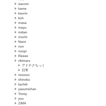
isacom
kame
kaorin
koh
masa
mayu
miitan
mochi
Nami
non
nonpi
Reeee
rikimaru
アドテクちっく
日常
riooooo
shinobu
tachiiii
yasumichan
Yossy
yuu
ZiMA