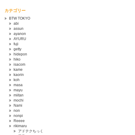
カテゴリー
BTW TOKYO
abi
assun
ayanon
AYURU
fuji
getty
hidepon
hiko
isacom
kame
kaorin
koh
masa
mayu
miitan
mochi
Nami
non
nonpi
Reeee
rikimaru
アドテクちっく