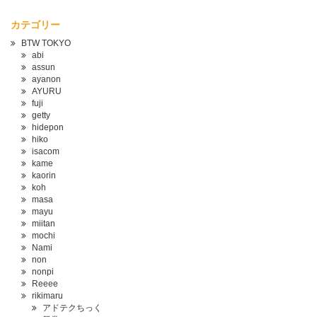
カテゴリー
BTW TOKYO
abi
assun
ayanon
AYURU
fuji
getty
hidepon
hiko
isacom
kame
kaorin
koh
masa
mayu
miitan
mochi
Nami
non
nonpi
Reeee
rikimaru
アドテクちっく