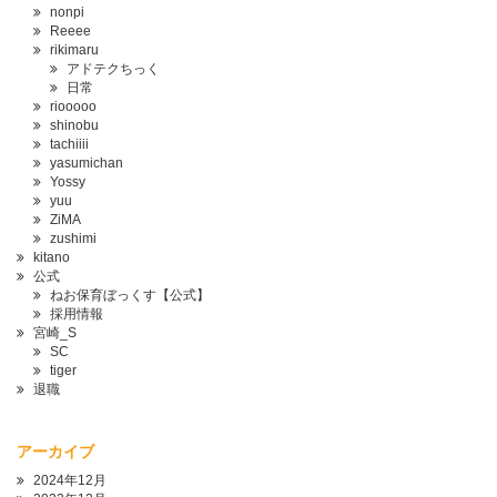
nonpi
Reeee
rikimaru
アドテクちっく
日常
riooooo
shinobu
tachiiii
yasumichan
Yossy
yuu
ZiMA
zushimi
kitano
公式
ねお保育ぼっくす【公式】
採用情報
宮崎_S
SC
tiger
退職
アーカイブ
2024年12月