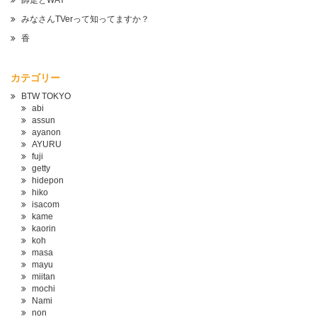
師走とWAY
みなさんTVerって知ってますか？
香
カテゴリー
BTW TOKYO
abi
assun
ayanon
AYURU
fuji
getty
hidepon
hiko
isacom
kame
kaorin
koh
masa
mayu
miitan
mochi
Nami
non