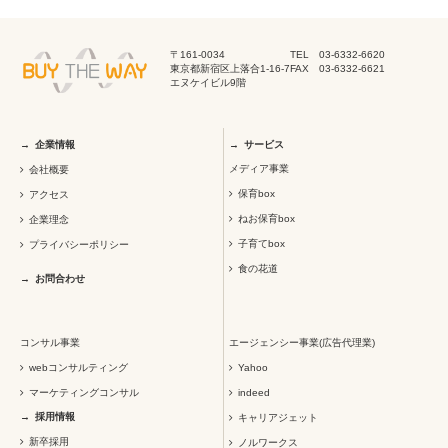
〒161-0034
TEL 03-6332-6620
東京都新宿区上落合1-16-7
FAX 03-6332-6621
エヌケイビル9階
企業情報
サービス
メディア事業
会社概要
保育box
アクセス
ねお保育box
企業理念
子育てbox
プライバシーポリシー
食の花道
お問合わせ
コンサル事業
エージェンシー事業(広告代理業)
webコンサルティング
Yahoo
マーケティングコンサル
indeed
採用情報
キャリアジェット
新卒採用
ノルワークス