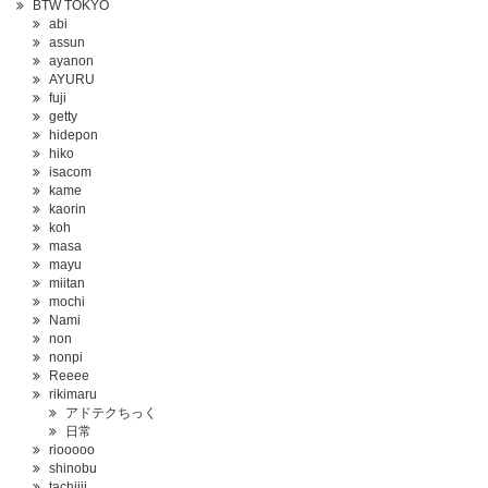
BTW TOKYO
abi
assun
ayanon
AYURU
fuji
getty
hidepon
hiko
isacom
kame
kaorin
koh
masa
mayu
miitan
mochi
Nami
non
nonpi
Reeee
rikimaru
アドテクちっく
日常
riooooo
shinobu
tachiiii