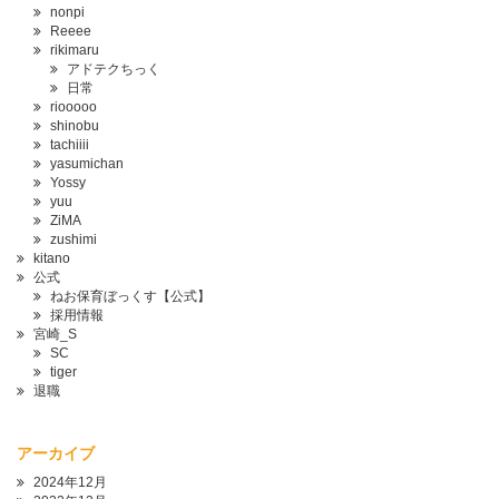
nonpi
Reeee
rikimaru
アドテクちっく
日常
riooooo
shinobu
tachiiii
yasumichan
Yossy
yuu
ZiMA
zushimi
kitano
公式
ねお保育ぼっくす【公式】
採用情報
宮崎_S
SC
tiger
退職
アーカイブ
2024年12月