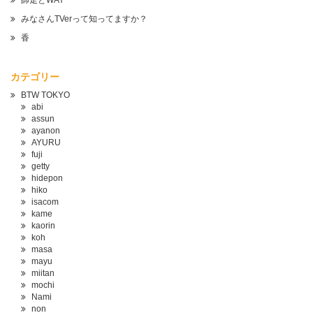
師走とWAY
みなさんTVerって知ってますか？
香
カテゴリー
BTW TOKYO
abi
assun
ayanon
AYURU
fuji
getty
hidepon
hiko
isacom
kame
kaorin
koh
masa
mayu
miitan
mochi
Nami
non