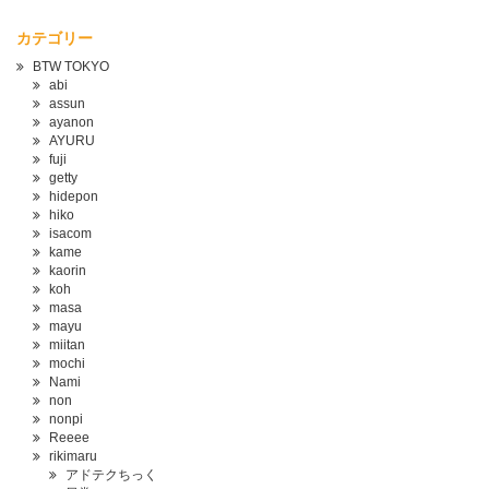
カテゴリー
BTW TOKYO
abi
assun
ayanon
AYURU
fuji
getty
hidepon
hiko
isacom
kame
kaorin
koh
masa
mayu
miitan
mochi
Nami
non
nonpi
Reeee
rikimaru
アドテクちっく