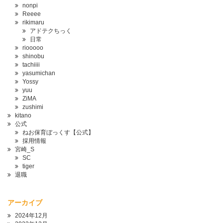
nonpi
Reeee
rikimaru
アドテクちっく
日常
riooooo
shinobu
tachiiii
yasumichan
Yossy
yuu
ZiMA
zushimi
kitano
公式
ねお保育ぼっくす【公式】
採用情報
宮崎_S
SC
tiger
退職
アーカイブ
2024年12月