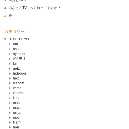
師走とWAY
みなさんTVerって知ってますか？
香
カテゴリー
BTW TOKYO
abi
assun
ayanon
AYURU
fuji
getty
hidepon
hiko
isacom
kame
kaorin
koh
masa
mayu
miitan
mochi
Nami
non