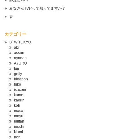
師走とWAY
みなさんTVerって知ってますか？
香
カテゴリー
BTW TOKYO
abi
assun
ayanon
AYURU
fuji
getty
hidepon
hiko
isacom
kame
kaorin
koh
masa
mayu
miitan
mochi
Nami
non