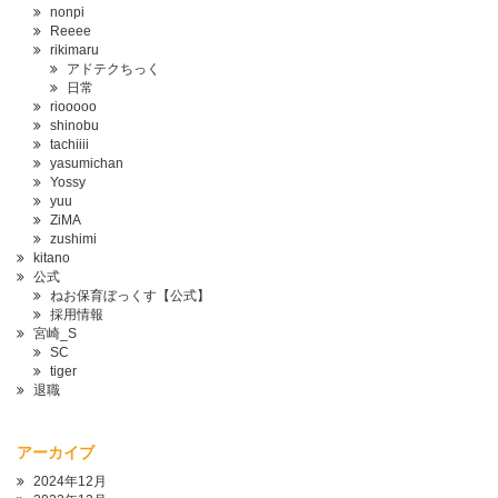
nonpi
Reeee
rikimaru
アドテクちっく
日常
riooooo
shinobu
tachiiii
yasumichan
Yossy
yuu
ZiMA
zushimi
kitano
公式
ねお保育ぼっくす【公式】
採用情報
宮崎_S
SC
tiger
退職
アーカイブ
2024年12月