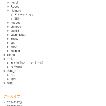
nonpi
Reeee
rikimaru
アドテクちっく
日常
riooooo
shinobu
tachiiii
yasumichan
Yossy
yuu
ZiMA
zushimi
kitano
公式
ねお保育ぼっくす【公式】
採用情報
宮崎_S
SC
tiger
退職
アーカイブ
2024年12月