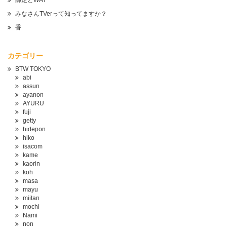
師走とWAY
みなさんTVerって知ってますか？
香
カテゴリー
BTW TOKYO
abi
assun
ayanon
AYURU
fuji
getty
hidepon
hiko
isacom
kame
kaorin
koh
masa
mayu
miitan
mochi
Nami
non