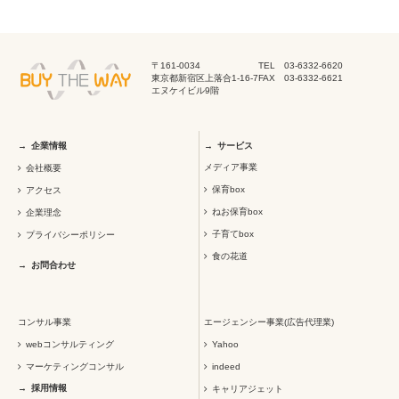
〒161-0034
TEL 03-6332-6620
東京都新宿区上落合1-16-7
FAX 03-6332-6621
エヌケイビル9階
企業情報
サービス
メディア事業
会社概要
保育box
アクセス
ねお保育box
企業理念
子育てbox
プライバシーポリシー
食の花道
お問合わせ
コンサル事業
エージェンシー事業(広告代理業)
webコンサルティング
Yahoo
マーケティングコンサル
indeed
採用情報
キャリアジェット