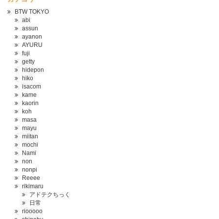
BTW TOKYO
abi
assun
ayanon
AYURU
fuji
getty
hidepon
hiko
isacom
kame
kaorin
koh
masa
mayu
miitan
mochi
Nami
non
nonpi
Reeee
rikimaru
アドテクちっく
日常
riooooo