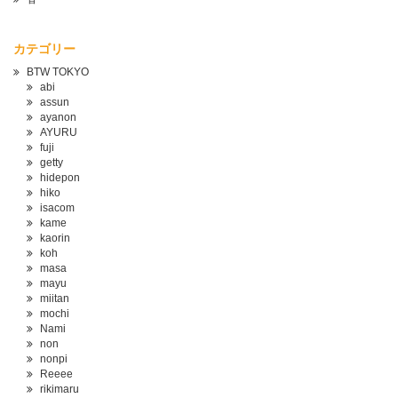
カテゴリー
BTW TOKYO
abi
assun
ayanon
AYURU
fuji
getty
hidepon
hiko
isacom
kame
kaorin
koh
masa
mayu
miitan
mochi
Nami
non
nonpi
Reeee
rikimaru