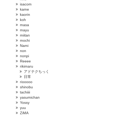
isacom
kame
kaorin
koh
masa
mayu
miitan
mochi
Nami
non
nonpi
Reeee
rikimaru
アドテクちっく
日常
riooooo
shinobu
tachiiii
yasumichan
Yossy
yuu
ZiMA