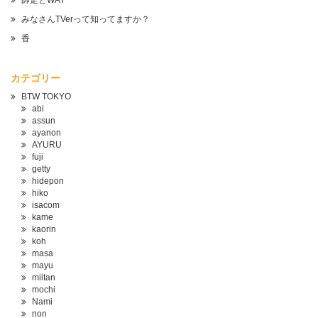
師走とWAY
みなさんTVerって知ってますか？
香
カテゴリー
BTW TOKYO
abi
assun
ayanon
AYURU
fuji
getty
hidepon
hiko
isacom
kame
kaorin
koh
masa
mayu
miitan
mochi
Nami
non