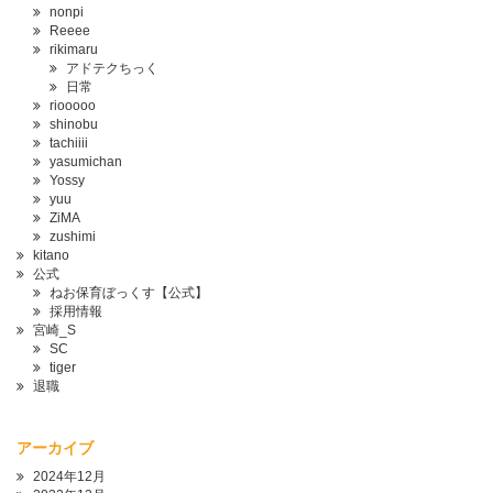
nonpi
Reeee
rikimaru
アドテクちっく
日常
riooooo
shinobu
tachiiii
yasumichan
Yossy
yuu
ZiMA
zushimi
kitano
公式
ねお保育ぼっくす【公式】
採用情報
宮崎_S
SC
tiger
退職
アーカイブ
2024年12月