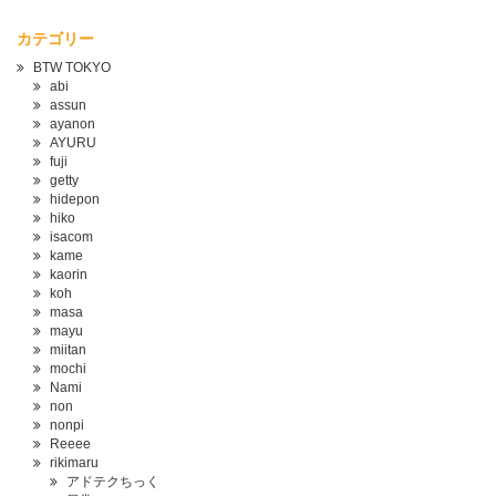
カテゴリー
BTW TOKYO
abi
assun
ayanon
AYURU
fuji
getty
hidepon
hiko
isacom
kame
kaorin
koh
masa
mayu
miitan
mochi
Nami
non
nonpi
Reeee
rikimaru
アドテクちっく