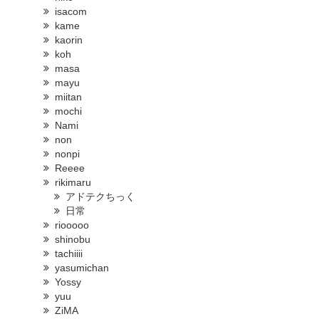
isacom
kame
kaorin
koh
masa
mayu
miitan
mochi
Nami
non
nonpi
Reeee
rikimaru
アドテクちっく
日常
riooooo
shinobu
tachiiii
yasumichan
Yossy
yuu
ZiMA