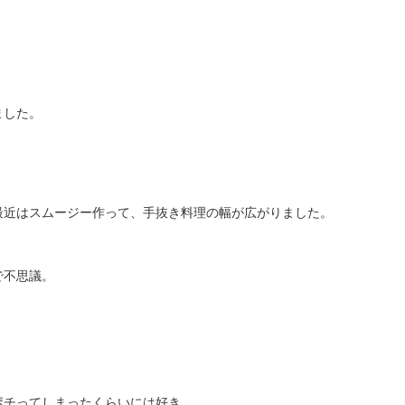
ました。
最近はスムージー作って、手抜き料理の幅が広がりました。
で不思議。
ポチってしまったくらいには好き。