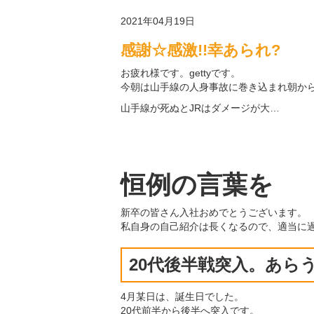
2021年04月19日
感謝☆感激!!幸あられ?
お疲れ様です。gettyです。
今朝は山手線の人身事故に巻き込まれ朝か
山手線が死ぬとJRはダメージが大…
恒例の言葉を
新卒の皆さん入社おめでとうございます。
私自身の自己紹介は長くなるので、適当に
20代後半戦突入。あら
4月某日は、誕生日でした。
20代前半から後半へ突入です。