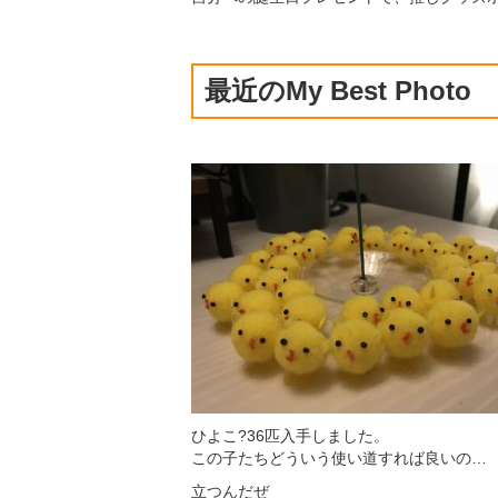
最近のMy Best Photo
ひよこ?36匹入手しました。
この子たちどういう使い道すれば良いの…
立つんだぜ