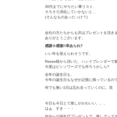
30代までにやりたい事リスト、
そろそろ消化していかないと…
(そんなものあったっけ？)
会社の方たちからも沢山プレゼントを頂き
ありがとうございます。
感謝☆感激!!幸あられ?
いい年を迎えられそうです。
Reeee
様から頂いた、ハンドブレンダーで
今度はピシソワーズでも作ろうかしら?
去年の誕生日も、
今年の誕生日もなぜか記憶に残っているの
何でも無い1日は忘れ去っていくのに。笑
今日も今日とて推しがかわいい。。。
はぁ、すき・・・
自分への誕生日プレゼントで、推しグッズ