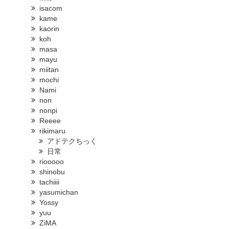
isacom
kame
kaorin
koh
masa
mayu
miitan
mochi
Nami
non
nonpi
Reeee
rikimaru
アドテクちっく
日常
riooooo
shinobu
tachiiii
yasumichan
Yossy
yuu
ZiMA